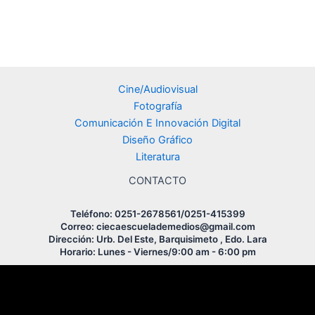
12 mayo 2020
/
Sin Comentarios
4 tips para saber lo que atrae a tus seguidores. Es importante
saber que si tu blog utiliza como estrategia...
Leer más
Cine/Audiovisual
Fotografía
Comunicación E Innovación Digital
Diseño Gráfico
Literatura
CONTACTO
Teléfono: 0251-2678561/0251-415399
Correo: ciecaescuelademedios@gmail.com
Dirección: Urb. Del Este, Barquisimeto , Edo. Lara
Horario: Lunes - Viernes/9:00 am - 6:00 pm