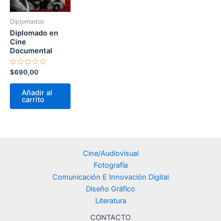
Diplomados
Diplomado en
Cine
Documental
Valorado
$
690,00
en
0
de
Añadir al
5
carrito
Cine/Audiovisual
Fotografía
Comunicación E Innovación Digital
Diseño Gráfico
Literatura
CONTACTO