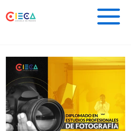
Ir
Main
al
Menu
contenido
Diplomado
en
Estudios
Profesionales
de
Fotografía
cantidad