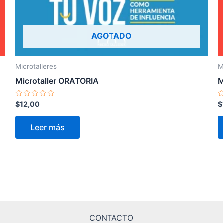
AGOTADO
Microtalleres
M
Microtaller ORATORIA
M
Valorado
V
$
12,00
$
en
e
0
0
de
d
Leer más
5
5
CONTACTO