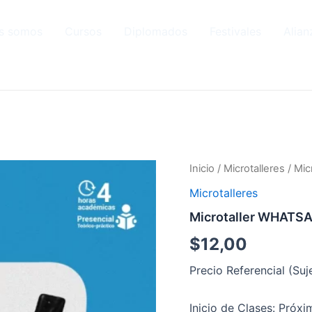
s somos
Cursos
Diplomados
Festivales
Alian
Inicio
/
Microtalleres
/ Mi
Microtalleres
Microtaller WHATS
$
12,00
Precio Referencial (Su
Inicio de Clases: Próx