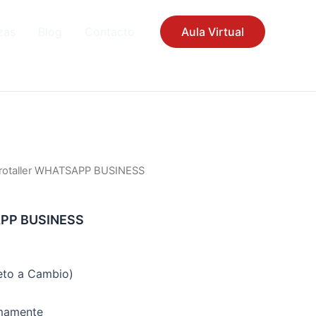
zas
Blog
Contacto
Aula Virtual
crotaller WHATSAPP BUSINESS
APP BUSINESS
jeto a Cambio)
imamente