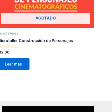
AGOTADO
icrotalleres
icrotaller Construcción de Personajes
alorado
12,00
n
e
Leer más