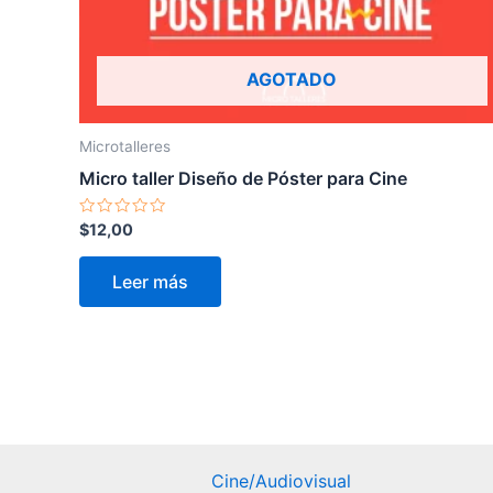
AGOTADO
Microtalleres
Micro taller Diseño de Póster para Cine
Valorado
$
12,00
en
0
de
Leer más
5
Cine/Audiovisual