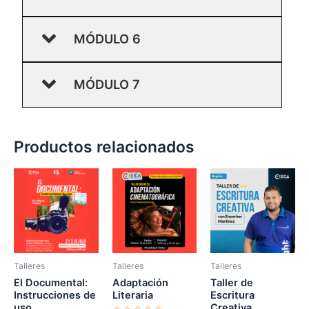
MÓDULO 6
MÓDULO 7
Productos relacionados
Original
Current
price
price
was:
is:
$30,00.
$15,00.
Talleres
Talleres
Talleres
El Documental:
Adaptación
Taller de
Instrucciones de
Literaria
Escritura
uso
Creativa