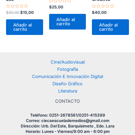
Valorado
$
25,00
en
Valorado
Valorado
$
30,00
$
15,00
$
40,00
0
en
en
de
Añadir al
0
0
5
de
de
carrito
Añadir al
Añadir al
5
5
carrito
carrito
Cine/Audiovisual
Fotografía
Comunicación E Innovación Digital
Diseño Gráfico
Literatura
CONTACTO
Teléfono: 0251-2678561/0251-415399
Correo: ciecaescuelademedios@gmail.com
Dirección: Urb. Del Este, Barquisimeto , Edo. Lara
Horario: Lunes - Viernes/9:00 am - 6:00 pm